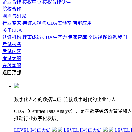
企业合作
授权中心
授权合作伙伴
院校合作
观点与研究
行业专家
持证人观点
CDA实验室
智能应用
关于CDA
认证机构
理事成员
CDA生产力
专家智库
全球视野
联系我们
考试报名
考试内容
考试大纲
在线客服
返回顶部
数字化人才的数据认证
-连接数字时代的企业与人
CDA（Certified Data Analyst），是
推动行业数字化发展。
LEVEL I考试大纲
LEVEL II考试大纲
LEVEL