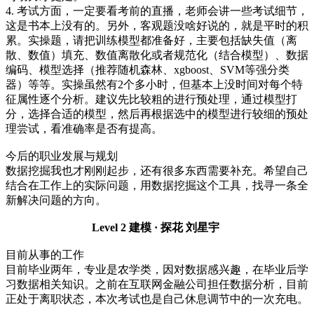
4. 考试方面，一定要看考前的直播，老师会讲一些考试细节，
这是书本上没有的。另外，客观题没啥好说的，就是平时的积
累。实操题，请把训练模型都准备好，主要包括缺失值（离
散、数值）填充、数值离散化或者规范化（结合模型）、数据
编码、模型选择（推荐随机森林、xgboost、SVM等强分类
器）等等。实操虽然有2个多小时，但基本上没时间对每个特
征属性逐个分析。建议先比较粗的进行预处理，通过模型打
分，选择合适的模型，然后再根据选中的模型进行较细的预处
理尝试，看准确率是否有提高。
今后的职业发展与规划
数据挖掘我也才刚刚起步，还有很多东西需要补充。希望自己
结合在工作上的实际问题，用数据挖掘这个工具，找寻一条全
新解决问题的方向。
Level 2 建模 · 探花
刘星宇
目前从事的工作
目前毕业两年，专业是农学类，因对数据感兴趣，在毕业后学
习数据相关知识。之前在互联网金融公司担任数据分析，目前
正处于离职状态，本次考试也是自己休息调节中的一次充电。