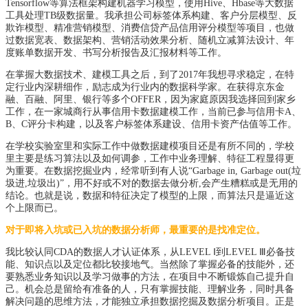
Tensorflow等算法框架构建机器学习模型，使用Hive、Hbase等大数据
工具处理TB级数据量。我承担公司标签体系构建、客户分层模型、反
欺诈模型、精准营销模型、消费信贷产品信用评分模型等项目，也做
过数据宽表、数据架构、营销活动效果分析、随机立减算法设计、年
度账单数据开发、书写分析报告及汇报材料等工作。
在掌握大数据技术、建模工具之后，到了2017年我想寻求稳定，在特
定行业内深耕细作，励志成为行业内的数据科学家。在获得京东金
融、百融、阿里、银行等多个OFFER，因为家庭原因我选择回到家乡
工作，在一家城商行从事信用卡数据建模工作，当前已参与信用卡A、
B、C评分卡构建，以及客户标签体系建设、信用卡资产估值等工作。
在学校实验室里和实际工作中做数据建模项目还是有所不同的，学校
里主要是练习算法以及如何调参，工作中业务理解、特征工程显得更
为重要。在数据挖掘业内，经常听到有人说“Garbage in, Garbage out(垃
圾进,垃圾出)”，用不好或不对的数据去做分析,会产生糟糕或是无用的
结论。也就是说，数据和特征决定了模型的上限，而算法只是逼近这
个上限而已。
对于即将入坑或已入坑的数据分析师，最重要的是找准定位。
我比较认同CDA的数据人才认证体系，从LEVEL Ⅰ到LEVEL Ⅲ必备技
能、知识点以及定位都比较接地气。当然除了掌握必备的技能外，还
要熟悉业务知识以及学习做事的方法，在项目中不断锻炼自己提升自
己。机会总是留给有准备的人，只有掌握技能、理解业务，同时具备
解决问题的思维方法，才能独立承担数据挖掘及数据分析项目。正是