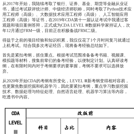
从2017年开始，我陆续考取了银行、证券、基金、期货等金融从业证
书，通过考试获评统计师、中级经济师职称，同时考取了Python技术应
用工程师（高级）、大数据技术应用工程师（高级）、人工智能应用
工程师（高级）等证书，在2019年CDA第十一届认证考试中我通过客
观题和项目案例答辩，正式成为CDA LEVEL Ⅲ数据科学家持证人，次
年12月通过FRM一级，目前正在积极备战FRM二级。
得益于之前的项目经验和知识积累，我仅仅花了1个月时间复习就通过
上机考试。结合我多次考证经历，现将备考经验总结如下。
首先是紧扣考纲，抓住重点。根据考试范围准备备考书籍、视频课、
模拟题等材料，搜集前辈们的备考经验，以便制定计划。认真研读考
纲，在有限时间内对于考纲要求的要掌握，考纲不要求可以选择放
弃。
从2020年开始CDA的考纲有所变化，LEVEL Ⅲ新考纲变得相对容易，
也更聚焦数据挖掘和机器学习，因此要紧扣考纲，重点学习数据挖掘
技术、数据处理与特征处理、自然语言处理、机器学习算法等内容，
吃透书中内容。