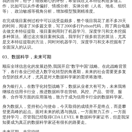
我的答辩，给予了细致耐心的评价，希望我在文本特征构造多做工
作，比如可以从作者偏好、情感分析、实体分析（人名、地名、组织
等）、政治敏感等视角分析，增加模型预测精准度。
在完成项目案例过程中可以说受益颇多，整个项目我花了差不多20天
的时间，阅读了30多篇文章，写了2000多行Python代码，用了两台电脑
去做文本特征提取，项目案例用到了机器学习、深度学习和文本挖掘
多种算法。通过这次项目案例实战，我学到了很多前言的算法，尤其
是文本特征提取的方法，同时对机器学习、深度学习和文本挖掘有了
全面深入的认识。
03、数据科学，未来可期
顺应全球信息化的发展趋势,我国开启“数字中国”战略。在此战略背景
下，各行各业已经进入数字化转型的角逐期，未来的社会需要更多复
合型的技术人才，尤其是对大数据科学家的需求将激增。
身为银行人，在数字化转型战略下，数据从业者大有可为，未来我将
继续在信用卡行业，推进数据科学在营销、风控、产品、管理、服
务、合作等方面的应用落地，致力于成为信用卡行业的数据科学家。
身为数据人，坚持初心与使命，今天取得的成绩并不是终点，而是攀
登更高峰的起点。面对未来的机遇与挑战，一方面努力工作，一方面
坚持学习，尽管我已经取得CDA LEVEL Ⅲ 数据科学家证书，但是我深
知要成为真正的数据科学家还有很长的路要走。
未来可期，未完待续……