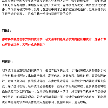
以在后来的全国大学生数学建模竞赛和亚太地区大学生数学建模竞赛中，我们养成
了良好的备赛习惯，比如提前规定好几天看完一篇建模优秀论文，团队交流论文思
路，学习编程模式等等，虽然比赛过程中偶尔会在实验室熬夜通宵，但最后都拿到
了很不错的奖项，并且成了我一份很特别很宝贵的经历。
问题
2
：
你本科学的是理学方向的统计学，研究生学的是经济学方向的应用统计，这俩个专
业有什么区别，又有什么关联呢？
郭荫娇
：
理学统计更注重理论知识的学习，去培养数学的思维，学习的课程大多都是数学相
关学科和统计理论，比如数学分析、高等代数、微分方程、随机过程、高等数理统
计、时间序列分析、多元统计分析、非参数统计等等，应用统计的话就更强调去实
践，除了统计理论，经济统计还需要去学一些经济学相关的课程，更多的是去将理
论知识应用到实际问题中，如果是数据挖掘方向的话，就需要学习机器学习等类似
的应用更广的模型及理论。总结来说就是两方面，统计学偏向于学术研究，而应用
统计学更偏向软件和具体领域问题的学习，更偏向实际，适合职场。