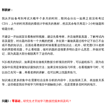
郭荫娇
：
我从开始备考到考试大概半个多月的时间，期间会分出一如果之前没有考过
CDA
，上午的时间系统的看统计学相关的教材，然后其余每天再花
1~2
小时做题和
错题分析。
不建议一开始就盲目看教材和视频，建议先看考纲，并且做两套真题，了解考试内
容及题型，对出题内容有一个大概的把握，并在第一遍做真题过程中记下自己不会
或不熟的知识点，后面在看教材的时候着重这些知识点；此外，研究透
CDA
老师
给的两套模拟题，不止看错题，做对的题的选项要弄明白是什么意思，并做好笔
记，因为真题大部分都脱离不了这些内容。
SQL
相关的知识，如果是有在做相关数据分析项目的同学，可以趁机练习，因为在
实际中应用是掌握知识最快的方法；如果没有实际练习环境，在看视频学习时，可
以自己先写一遍，再看老师的讲解，也可以网上找题库练习。
知识难点更多的集中在需要结合业务分析的内容中，比如报表工具、表连接关系
等，这些都是我在学校学习和项目中接触很少的，也是需要多花时间的地方。
问题
5
：
零基础，
研究生才开始学习数据挖掘来得及吗？