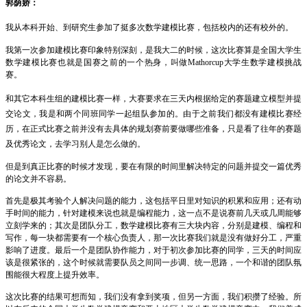
郭荫娇
：
我从本科开始、到研究生参加了挺多次数学建模比赛，包括校内的还有校外的。
我第一次参加建模比赛印象特别深刻，是我大二的时候，这次比赛算是全国大学生
数学建模比赛也就是国赛之前的一个热身，叫做
Mathorcup
大学生数学建模挑战
赛。
和其它本科生组的建模比赛一样，大赛要求在三天内根据给定的赛题建立模型并提
交论文，我是和两个同班同学一起组队参加的。由于之前我们都没有建模比赛经
历，在正式比赛之前并没有去具体的规划赛前要做哪些准备，只是看了往年的赛题
及优秀论文，去学习别人是怎么做的。
但是到真正比赛的时候才发现，要在有限的时间里解决特定的问题并提交一篇优秀
的论文并不容易。
首先是极其考验个人解决问题的能力，这包括平日里对知识的积累和应用；还有动
手时间的能力，针对建模来说也就是编程能力，这一点不是说赛前几天或几周能够
立刻学来的；其次是团队分工，数学建模比赛有三大块内容，分别是建模、编程和
写作，每一块都需要有一个核心负责人，那一次比赛我们就是没有做好分工，严重
影响了进度。最后一个是团队协作能力，对于初次参加比赛的同学，三天的时间应
该是很紧张的，这个时候就需要队员之间同一步调、统一思路，一个和谐的团队氛
围能很大程度上提升效率。
这次比赛的结果可想而知，我们没有拿到奖项，但另一方面，我们积攒了经验。所