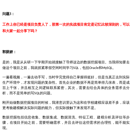
问题
3
：
工作上你已经是项目负责人了，那第一次的实战项目肯定是记忆比较深刻的，可以
和大家一起分享下吗？
郭荫娇
：
是的，我是从
从研一下学期开始就接触了导师这边的数据挖掘项目。当我得知要去
做这个项目之前，我就抓紧寒假空闲时间学习
，包括
和
。
SQL
Oracle
MySQL
一遍看视频，一遍去动手写，当时学完觉得自己掌握得挺好，但是当真正去到实际
生产环境中，才发现问题的复杂性。首先企业的数据不再是简单得几张表，而是成
百上千张，并且相互之间逻辑联系紧密，其次，需要去结合具体的业务需求去分
析，而不是简单的写
的问题。
SQL
刚开始做数据挖掘项目的时候，我潜意识里认为这和在学校建模应该差不多，应该
更考验建模解决实际问题的能力，但实际接触下来发现不是。
数据挖掘包括信息收集、数据集成、数据清洗、特征工程、建模分析及评估等步
骤，在项目开始之前，需要明确需求，并且去评估这些需求的合理性，能不能实
现。