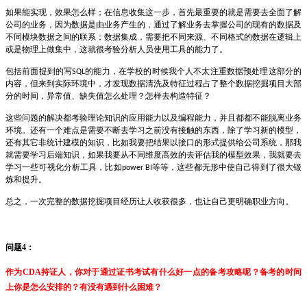
如果能实现，效果怎么样；在信息收集这一步，首先最重要的就是需要去全面了解
公司的业务，因为数据是由业务产生的，通过了解业务去掌握公司的现有的数据及
不同模块数据之间的联系；数据集成，需要把不同来源、不同格式的数据在逻辑上
或是物理上做集中，这就很考验分析人员使用工具的能力了。
包括前面提到的写
的能力，在学校的时候我个人不太注重数据预处理这部分的
SQL
内容，但来到实际环境中，才发现数据清洗及特征过程占了整个数据挖掘项目大部
分的时间，异常值、缺失值怎么处理？怎样去构造特征？
这些问题的解决都考验理论知识的应用能力以及编程能力，并且都都不能脱离业务
环境。还有一个难点是需要不断去学习之前没有接触的东西，除了学习新的模型，
还有其它非统计建模的知识，比如我要把结果以接口的形式提供给公司系统，那我
就需要学习后端知识，如果我要从不同维度高效的去评估我的模型效果，我就要去
学习一些可视化分析工具，比如
等等，这些都无形中使自己得到了很大锻
power BI
炼和提升。
总之，一次完整的数据挖掘项目经历让人收获很多，也让自己更明确职业方向。
问题
4
：
作为
CDA
持证人，你对于通过证书考试有什么好一点的备考攻略呢？备考的时间
上你是怎么安排的？有没有遇到什么困难？