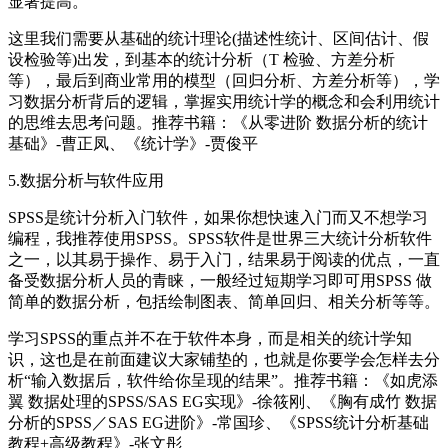
显著提高。
这里我们需要从基础的统计理论(描述性统计、区间估计、假
设检验等)出发，到基本的统计分析（T 检验、方差分析
等），最后到商业常用的模型（回归分析、方差分析等），学
习数据分析背后的逻辑，掌握实用统计学的概念和会利用统计
的思维去思考问题。推荐书籍：《从零进阶 数据分析的统计
基础》-曹正凤、《统计学》-贾俊平
5.数据分析与软件应用
SPSS是统计分析入门软件，如果你想快速入门而又不想学习
编程，我推荐使用SPSS。SPSS软件是世界三大统计分析软件
之一，以其易于操作、易于入门，结果易于阅读的优点，一直
备受数据分析人员的青睐，一般经过短期学习即可用SPSS 做
简单的数据分析，包括绘制图表、简单回归、相关分析等等。
学习SPSS的重点并不在于软件本身，而是相关的统计学知
识，这也是在前面建议大家铺垫的，也就是你要学会怎样去分
析“输入数据后，软件给你呈现的结果”。推荐书籍：《如虎添
翼 数据处理的SPSS/SAS EG实现》-徐筱刚、《胸有成竹 数据
分析的SPSS／SAS EG进阶》-常国珍、《SPSS统计分析基础
教程+高级教程》-张文彤