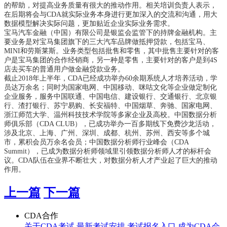
的帮助，对提高业务质量有很大的推动作用。相关培训负责人表示，
在后期将会与CDA就实际业务本身进行更加深入的交流和沟通，用大
数据模型解决实际问题，更加贴近企业实际业务需求。
宝马汽车金融（中国）有限公司是银监会监管下的持牌金融机构。主
要业务是对宝马集团旗下的三大汽车品牌做抵押贷款，包括宝马、
MINI和劳斯莱斯。业务类型包括批售和零售，其中批售主要针对的客
户是宝马集团的合作经销商，另一种是零售，主要针对的客户是到4S
店去买车的普通用户做金融贷款业务。
截止2018年上半年，CDA已经成功举办60余期系统人才培养活动，学
员达万余名；同时为国家电网、中国移动、咪咕文化等企业做定制化
企业服务，服务中国联通、中国电信、建设银行、交通银行、北京银
行、渣打银行、苏宁易购、长安福特、中国烟草、奔驰、国家电网、
浙江师范大学、温州科技技术学院等多家企业及高校。中国数据分析
师俱乐部（CDA CLUB），已成功举办一百多期线下免费沙龙活动，
涉及北京、上海、广州、深圳、成都、杭州、苏州、西安等多个城
市，累积会员万余名会员；中国数据分析师行业峰会（CDA
Summit），已成为数据分析师领域里引领数据分析师人才的标杆会
议。CDA队伍在业界不断壮大，对数据分析人才产业起了巨大的推动
作用。
上一篇
下一篇
CDA合作
关于CDA考试
最新考试安排
考试报名入口
成为CDA会