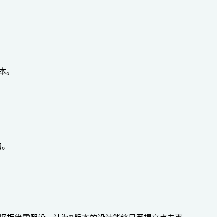
本。
的。