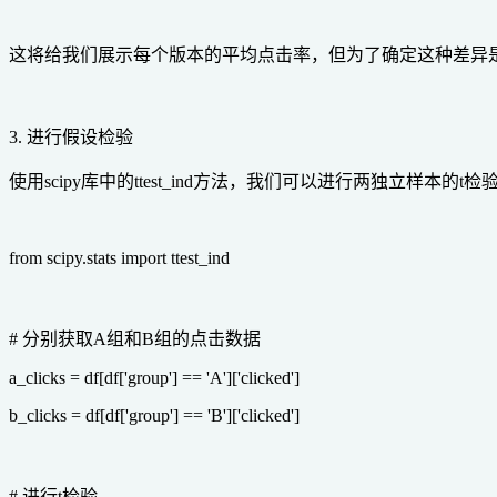
这将给我们展示每个版本的平均点击率，但为了确定这种差异
3. 进行假设检验
使用scipy库中的ttest_ind方法，我们可以进行两独立样本
from scipy.stats import ttest_ind
# 分别获取A组和B组的点击数据
a_clicks = df[df['group'] == 'A']['clicked']
b_clicks = df[df['group'] == 'B']['clicked']
# 进行t检验