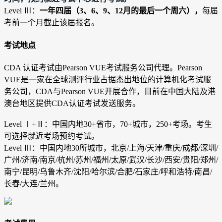
Level Ⅲ：
一年四届（3、6、9、12月的最后一个周六），
每届
考前一个月截止该届报名。
考试地点
CDA 认证考试由Pearson VUE考试服务公司代理。Pearson
VUE是一家在全球测评行业占据杰出地位的计算机化考试服
务公司，CDA与Pearson VUE开展合作，目前在中国大陆及港
澳台地区提供CDA认证考试发送服务。
Level Ⅰ+
Ⅱ
：中国内地30+省市，70+城市，250+考场。考生
可选择就近考场预约考试。
Level Ⅲ：中国内地30所城市，北京/上海/天津/重庆/成都/深圳/
广州/济南/南京/杭州/苏州/福州/太原/武汉/长沙/西安/贵阳/郑州/
南宁/昆明/乌鲁木齐/沈阳/哈尔滨/合肥/石家庄/呼和浩特/南昌/
长春/大连/兰州。