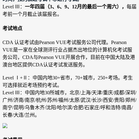
Level Ⅲ：
一年四届（3、6、9、12月的最后一个周六），
每届
考前一个月截止该届报名。
考试地点
CDA 认证考试由Pearson VUE考试服务公司代理。Pearson
VUE是一家在全球测评行业占据杰出地位的计算机化考试服
务公司，CDA与Pearson VUE开展合作，目前在中国大陆及港
澳台地区提供CDA认证考试发送服务。
Level Ⅰ+
Ⅱ
：中国内地30+省市，70+城市，250+考场。考生
可选择就近考场预约考试。
Level Ⅲ：中国内地30所城市，北京/上海/天津/重庆/成都/深圳/
广州/济南/南京/杭州/苏州/福州/太原/武汉/长沙/西安/贵阳/郑州/
南宁/昆明/乌鲁木齐/沈阳/哈尔滨/合肥/石家庄/呼和浩特/南昌/
长春/大连/兰州。