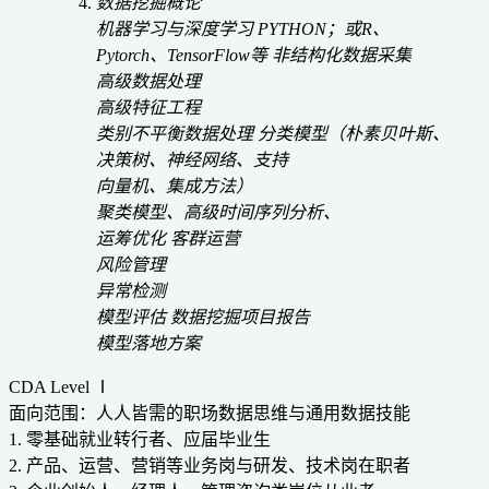
数据挖掘概论
机器学习与深度学习
PYTHON；或R、
Pytorch、TensorFlow等
非结构化数据采集
高级数据处理
高级特征工程
类别不平衡数据处理
分类模型（朴素贝叶斯、
决策树、神经网络、支持
向量机、集成方法）
聚类模型、高级时间序列分析、
运筹优化
客群运营
风险管理
异常检测
模型评估
数据挖掘项目报告
模型落地方案
CDA Level Ⅰ
面向范围：人人皆需的职场数据思维与通用数据技能
1. 零基础就业转行者、应届毕业生
2. 产品、运营、营销等业务岗与研发、技术岗在职者