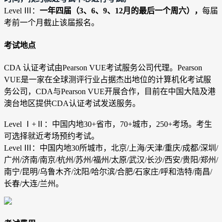
Level Ⅲ：
一年四届（3、6、9、12月的最后一个周六），
每届
考前一个月截止该届报名。
考试地点
CDA 认证考试由Pearson VUE考试服务公司代理。Pearson
VUE是一家在全球测评行业占据杰出地位的计算机化考试服
务公司，CDA与Pearson VUE开展合作，目前在中国大陆及港
澳台地区提供CDA认证考试发送服务。
Level Ⅰ+
Ⅱ
：中国内地30+省市，70+城市，250+考场。考生
可选择就近考场预约考试。
Level Ⅲ：中国内地30所城市，北京/上海/天津/重庆/成都/深圳/
广州/济南/南京/杭州/苏州/福州/太原/武汉/长沙/西安/贵阳/郑州/
南宁/昆明/乌鲁木齐/沈阳/哈尔滨/合肥/石家庄/呼和浩特/南昌/
长春/大连/兰州。