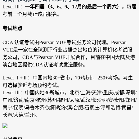
Level Ⅲ：
一年四届（3、6、9、12月的最后一个周六），
每届
考前一个月截止该届报名。
考试地点
CDA 认证考试由Pearson VUE考试服务公司代理。Pearson
VUE是一家在全球测评行业占据杰出地位的计算机化考试服
务公司，CDA与Pearson VUE开展合作，目前在中国大陆及港
澳台地区提供CDA认证考试发送服务。
Level Ⅰ+
Ⅱ
：中国内地30+省市，70+城市，250+考场。考生
可选择就近考场预约考试。
Level Ⅲ：中国内地30所城市，北京/上海/天津/重庆/成都/深圳/
广州/济南/南京/杭州/苏州/福州/太原/武汉/长沙/西安/贵阳/郑州/
南宁/昆明/乌鲁木齐/沈阳/哈尔滨/合肥/石家庄/呼和浩特/南昌/
长春/大连/兰州。