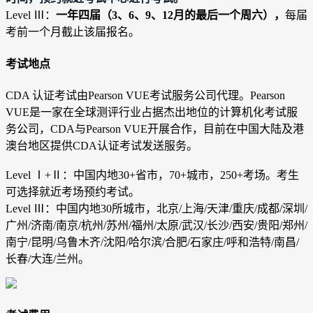
Level Ⅲ：
一年四届（3、6、9、12月的最后一个周六），
每届
考前一个月截止该届报名。
考试地点
CDA 认证考试由Pearson VUE考试服务公司代理。Pearson
VUE是一家在全球测评行业占据杰出地位的计算机化考试服
务公司，CDA与Pearson VUE开展合作，目前在中国大陆及港
澳台地区提供CDA认证考试发送服务。
Level Ⅰ+
Ⅱ
：中国内地30+省市，70+城市，250+考场。考生
可选择就近考场预约考试。
Level Ⅲ：中国内地30所城市，北京/上海/天津/重庆/成都/深圳/
广州/济南/南京/杭州/苏州/福州/太原/武汉/长沙/西安/贵阳/郑州/
南宁/昆明/乌鲁木齐/沈阳/哈尔滨/合肥/石家庄/呼和浩特/南昌/
长春/大连/兰州。