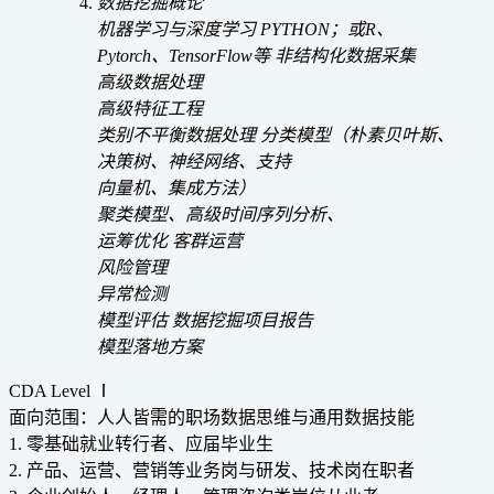
数据挖掘概论
机器学习与深度学习
PYTHON；或R、
Pytorch、TensorFlow等
非结构化数据采集
高级数据处理
高级特征工程
类别不平衡数据处理
分类模型（朴素贝叶斯、
决策树、神经网络、支持
向量机、集成方法）
聚类模型、高级时间序列分析、
运筹优化
客群运营
风险管理
异常检测
模型评估
数据挖掘项目报告
模型落地方案
CDA Level Ⅰ
面向范围：人人皆需的职场数据思维与通用数据技能
1. 零基础就业转行者、应届毕业生
2. 产品、运营、营销等业务岗与研发、技术岗在职者