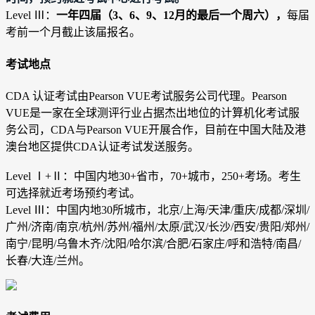
Level Ⅲ：
一年四届（3、6、9、12月的最后一个周六），
每届
考前一个月截止该届报名。
考试地点
CDA 认证考试由Pearson VUE考试服务公司代理。Pearson
VUE是一家在全球测评行业占据杰出地位的计算机化考试服
务公司，CDA与Pearson VUE开展合作，目前在中国大陆及港
澳台地区提供CDA认证考试发送服务。
Level Ⅰ+
Ⅱ
：中国内地30+省市，70+城市，250+考场。考生
可选择就近考场预约考试。
Level Ⅲ：中国内地30所城市，北京/上海/天津/重庆/成都/深圳/
广州/济南/南京/杭州/苏州/福州/太原/武汉/长沙/西安/贵阳/郑州/
南宁/昆明/乌鲁木齐/沈阳/哈尔滨/合肥/石家庄/呼和浩特/南昌/
长春/大连/兰州。