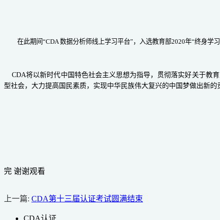
在此期间
“CDA 数据分析师线上学习平台”，入选教育部2
020
年
“终身学
CDA
将以新时代中国特色社会主义思想为指导，贯彻落实好关于教育
型社会，大力提高国民素质，实现中华民族伟大复兴的中国梦做出新的
完 谢谢观看
上一篇:
CDA第十三届认证考试圆满结束
CDA认证