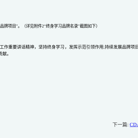
习品牌项目”。
（详见附件
2“终身学习品牌名录”截图如下）
工作重要讲话精神，坚持终身学习，发挥示范引领作用
;持续发展品牌项
贡献。
下一篇:
C