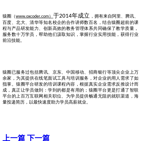
于2
014
年成立
猿圈（
www.oxcoder.com
）
，拥有来自阿里、腾讯、
百度、北大、清华等知名校企的合作讲师数百名，结合猿圈超前的课
程与产品研发能力、创新高效的教务管理体系共同确保了教学质量，
服务数十万学员，帮助他们汲取知识，掌握行业实用技能，获得行业
前沿技能。
猿圈已服务过包括腾讯、京东、中国移动、招商银行等顶尖企业上万
余家，为其提供在线笔面试工具与培训服务，对企业的用人需求了如
指掌。猿圈平台研发的培训课程内容，根据真实企业需求反推设计而
成，真正让学员做到：学到的都是有用的；猿圈平台更是打通了智联
平台的上百万互联网相关职位、为学员提供畅通无阻的就职渠道，海
量投递简历，以最快速度助力学员高薪就业。
上一篇
下一篇