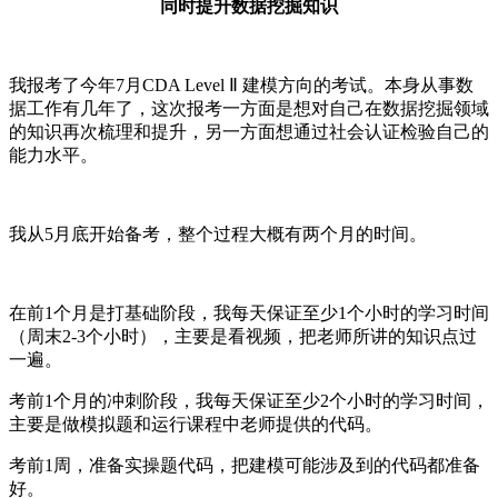
同时提升数据挖掘知识
我报考了今年
7
月
CDA Level Ⅱ
建模方向的考试。本身从事数
据工作有几年了，这次报考一方面是想对自己在数据挖掘领域
的知识再次梳理和提升，另一方面想通过社会认证检验自己的
能力水平。
我从
5
月底开始备考，整个过程大概有两个月的时间。
在前
1
个月是打基础阶段，我每天保证至少
1
个小时的学习时间
（周末
2-3
个小时），主要是看视频，把老师所讲的知识点过
一遍。
考前
1
个月的冲刺阶段，我每天保证至少
2
个小时的学习时间，
主要是做模拟题和运行课程中老师提供的代码。
考前
1
周，准备实操题代码，把建模可能涉及到的代码都准备
好。