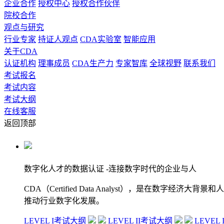
企业合作
授权中心
授权合作伙伴
院校合作
观点与研究
行业专家
持证人观点
CDA实验室
智能应用
关于CDA
认证机构
理事成员
CDA生产力
专家智库
全球视野
联系我们
考试报名
考试内容
考试大纲
在线客服
返回顶部
数字化人才的数据认证
-连接数字时代的企业与人
CDA（Certified Data Analyst），是
推动行业数字化发展。
LEVEL I考试大纲
LEVEL II考试大纲
LEVEL