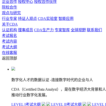
企业合作
授权中心
授权合作伙伴
院校合作
观点与研究
行业专家
持证人观点
CDA实验室
智能应用
关于CDA
认证机构
理事成员
CDA生产力
专家智库
全球视野
联系我们
考试报名
考试内容
考试大纲
在线客服
返回顶部
数字化人才的数据认证
-连接数字时代的企业与人
CDA（Certified Data Analyst），是
推动行业数字化发展。
LEVEL I考试大纲
LEVEL II考试大纲
LEVEL