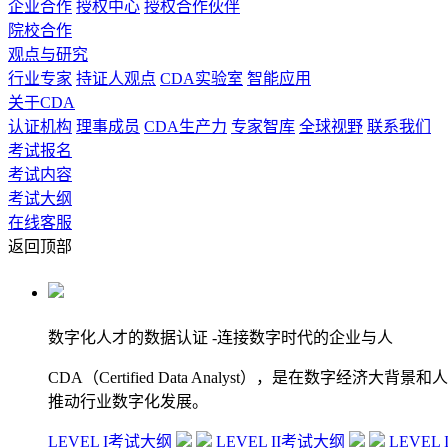
企业合作
授权中心
授权合作伙伴
院校合作
观点与研究
行业专家
持证人观点
CDA实验室
智能应用
关于CDA
认证机构
理事成员
CDA生产力
专家智库
全球视野
联系我们
考试报名
考试内容
考试大纲
在线客服
返回顶部
数字化人才的数据认证
-连接数字时代的企业与人
CDA（Certified Data Analyst），是
推动行业数字化发展。
LEVEL I考试大纲
LEVEL II考试大纲
LEVEL