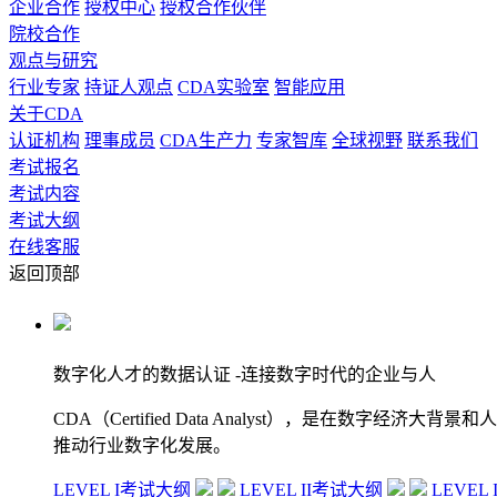
企业合作
授权中心
授权合作伙伴
院校合作
观点与研究
行业专家
持证人观点
CDA实验室
智能应用
关于CDA
认证机构
理事成员
CDA生产力
专家智库
全球视野
联系我们
考试报名
考试内容
考试大纲
在线客服
返回顶部
数字化人才的数据认证
-连接数字时代的企业与人
CDA（Certified Data Analyst），是
推动行业数字化发展。
LEVEL I考试大纲
LEVEL II考试大纲
LEVEL