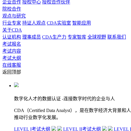
企业合作
授权中心
授权合作伙伴
院校合作
观点与研究
行业专家
持证人观点
CDA实验室
智能应用
关于CDA
认证机构
理事成员
CDA生产力
专家智库
全球视野
联系我们
考试报名
考试内容
考试大纲
在线客服
返回顶部
数字化人才的数据认证
-连接数字时代的企业与人
CDA（Certified Data Analyst），是
推动行业数字化发展。
LEVEL I考试大纲
LEVEL II考试大纲
LEVEL