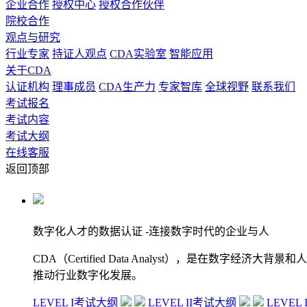
企业合作
授权中心
授权合作伙伴
院校合作
观点与研究
行业专家
持证人观点
CDA实验室
智能应用
关于CDA
认证机构
理事成员
CDA生产力
专家智库
全球视野
联系我们
考试报名
考试内容
考试大纲
在线客服
返回顶部
数字化人才的数据认证
-连接数字时代的企业与人
CDA（Certified Data Analyst），是
推动行业数字化发展。
LEVEL I考试大纲
LEVEL II考试大纲
LEVEL