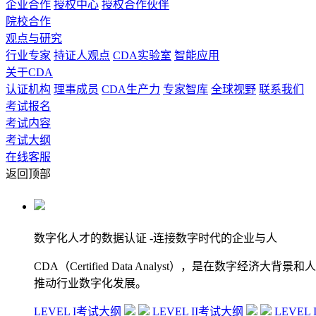
企业合作
授权中心
授权合作伙伴
院校合作
观点与研究
行业专家
持证人观点
CDA实验室
智能应用
关于CDA
认证机构
理事成员
CDA生产力
专家智库
全球视野
联系我们
考试报名
考试内容
考试大纲
在线客服
返回顶部
数字化人才的数据认证
-连接数字时代的企业与人
CDA（Certified Data Analyst），是
推动行业数字化发展。
LEVEL I考试大纲
LEVEL II考试大纲
LEVEL