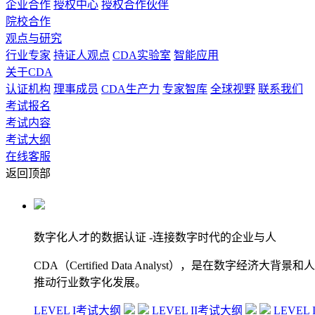
企业合作
授权中心
授权合作伙伴
院校合作
观点与研究
行业专家
持证人观点
CDA实验室
智能应用
关于CDA
认证机构
理事成员
CDA生产力
专家智库
全球视野
联系我们
考试报名
考试内容
考试大纲
在线客服
返回顶部
数字化人才的数据认证
-连接数字时代的企业与人
CDA（Certified Data Analyst），是
推动行业数字化发展。
LEVEL I考试大纲
LEVEL II考试大纲
LEVEL