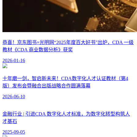
恭喜！京东图书×光明网“2025年度百大好书”出炉，CDA 一级
教材《CDA 商业数据分析》获奖
2026-01-16
十年磨一剑，智启新未来！CDA数字化人才认证教材（第4
版）发布会暨融合出版战略合作圆满落幕
2026-06-10
金融行业 | 引进CDA 数字化人才标准，为数字化转型构筑人
才基石
2025-09-05