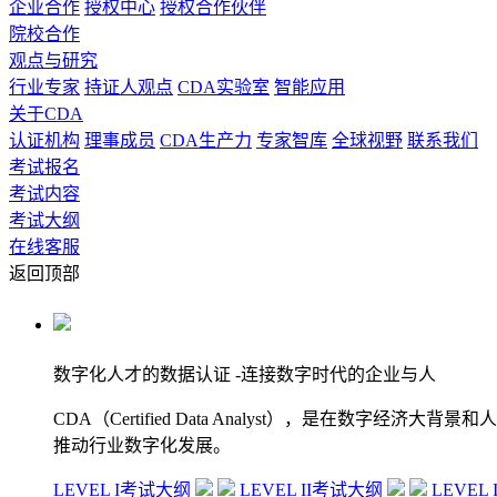
企业合作
授权中心
授权合作伙伴
院校合作
观点与研究
行业专家
持证人观点
CDA实验室
智能应用
关于CDA
认证机构
理事成员
CDA生产力
专家智库
全球视野
联系我们
考试报名
考试内容
考试大纲
在线客服
返回顶部
数字化人才的数据认证
-连接数字时代的企业与人
CDA（Certified Data Analyst），是
推动行业数字化发展。
LEVEL I考试大纲
LEVEL II考试大纲
LEVEL