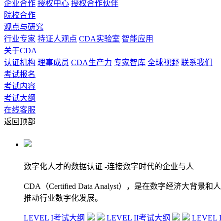
企业合作
授权中心
授权合作伙伴
院校合作
观点与研究
行业专家
持证人观点
CDA实验室
智能应用
关于CDA
认证机构
理事成员
CDA生产力
专家智库
全球视野
联系我们
考试报名
考试内容
考试大纲
在线客服
返回顶部
数字化人才的数据认证
-连接数字时代的企业与人
CDA（Certified Data Analyst），是
推动行业数字化发展。
LEVEL I考试大纲
LEVEL II考试大纲
LEVEL