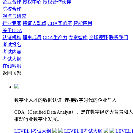
企业合作
授权中心
授权合作伙伴
院校合作
观点与研究
行业专家
持证人观点
CDA实验室
智能应用
关于CDA
认证机构
理事成员
CDA生产力
专家智库
全球视野
联系我们
考试报名
考试内容
考试大纲
在线客服
返回顶部
数字化人才的数据认证
-连接数字时代的企业与人
CDA（Certified Data Analyst），是
推动行业数字化发展。
LEVEL I考试大纲
LEVEL II考试大纲
LEVEL