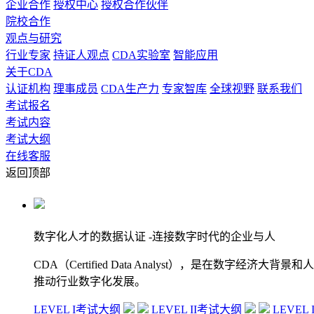
企业合作
授权中心
授权合作伙伴
院校合作
观点与研究
行业专家
持证人观点
CDA实验室
智能应用
关于CDA
认证机构
理事成员
CDA生产力
专家智库
全球视野
联系我们
考试报名
考试内容
考试大纲
在线客服
返回顶部
数字化人才的数据认证
-连接数字时代的企业与人
CDA（Certified Data Analyst），是
推动行业数字化发展。
LEVEL I考试大纲
LEVEL II考试大纲
LEVEL