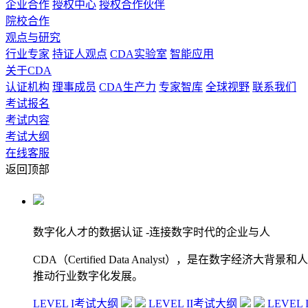
企业合作
授权中心
授权合作伙伴
院校合作
观点与研究
行业专家
持证人观点
CDA实验室
智能应用
关于CDA
认证机构
理事成员
CDA生产力
专家智库
全球视野
联系我们
考试报名
考试内容
考试大纲
在线客服
返回顶部
数字化人才的数据认证
-连接数字时代的企业与人
CDA（Certified Data Analyst），是
推动行业数字化发展。
LEVEL I考试大纲
LEVEL II考试大纲
LEVEL