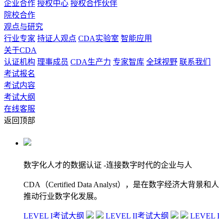
企业合作
授权中心
授权合作伙伴
院校合作
观点与研究
行业专家
持证人观点
CDA实验室
智能应用
关于CDA
认证机构
理事成员
CDA生产力
专家智库
全球视野
联系我们
考试报名
考试内容
考试大纲
在线客服
返回顶部
数字化人才的数据认证
-连接数字时代的企业与人
CDA（Certified Data Analyst），是
推动行业数字化发展。
LEVEL I考试大纲
LEVEL II考试大纲
LEVEL