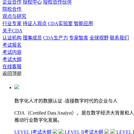
企业合作
授权中心
授权合作伙伴
院校合作
观点与研究
行业专家
持证人观点
CDA实验室
智能应用
关于CDA
认证机构
理事成员
CDA生产力
专家智库
全球视野
联系我们
考试报名
考试内容
考试大纲
在线客服
返回顶部
数字化人才的数据认证
-连接数字时代的企业与人
CDA（Certified Data Analyst），是
推动行业数字化发展。
LEVEL I考试大纲
LEVEL II考试大纲
LEVEL