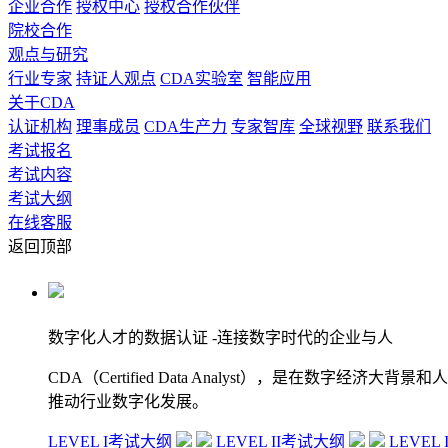
企业合作
授权中心
授权合作伙伴
院校合作
观点与研究
行业专家
持证人观点
CDA实验室
智能应用
关于CDA
认证机构
理事成员
CDA生产力
专家智库
全球视野
联系我们
考试报名
考试内容
考试大纲
在线客服
返回顶部
数字化人才的数据认证
-连接数字时代的企业与人
CDA（Certified Data Analyst），是
推动行业数字化发展。
LEVEL I考试大纲
LEVEL II考试大纲
LEVEL