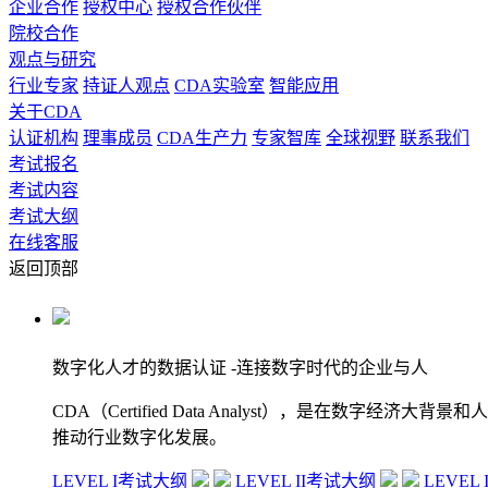
企业合作
授权中心
授权合作伙伴
院校合作
观点与研究
行业专家
持证人观点
CDA实验室
智能应用
关于CDA
认证机构
理事成员
CDA生产力
专家智库
全球视野
联系我们
考试报名
考试内容
考试大纲
在线客服
返回顶部
数字化人才的数据认证
-连接数字时代的企业与人
CDA（Certified Data Analyst），是
推动行业数字化发展。
LEVEL I考试大纲
LEVEL II考试大纲
LEVEL