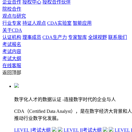
企业合作
授权中心
授权合作伙伴
院校合作
观点与研究
行业专家
持证人观点
CDA实验室
智能应用
关于CDA
认证机构
理事成员
CDA生产力
专家智库
全球视野
联系我们
考试报名
考试内容
考试大纲
在线客服
返回顶部
数字化人才的数据认证
-连接数字时代的企业与人
CDA（Certified Data Analyst），是
推动行业数字化发展。
LEVEL I考试大纲
LEVEL II考试大纲
LEVEL